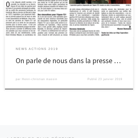
promouvoir notre action :
NEWS ACTIONS 2019
On parle de nous dans la presse …
par
Henri-christian massin
Publié
23 janvier 2019
Navigation dans les articles
Articles plus récents