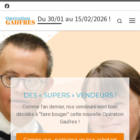
Passer au contenu
Du 30/01 au 15/02/2026 !
Search
Me
DES « SUPERS » VENDEURS !
Comme l’an dernier, nos vendeurs sont bien
décidés à “faire bouger” cette nouvelle Opération
Gaufres !
Comme eux, participez en leur achetant